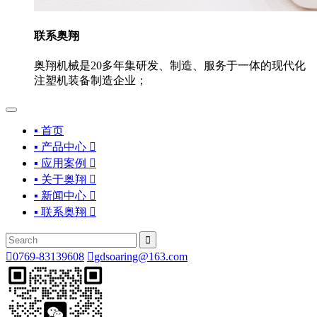
联系奥翔
奥翔机械是20多年集研发、制造、服务于一体的现代化
注塑机装备制造企业；
▪ 首页
▪ 产品中心

▪ 应用案例

▪ 关于奥翔

▪ 新闻中心

▪ 联系奥翔



0769-83139608

gdsoaring@163.com