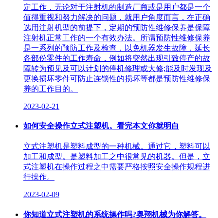
定工作，无论对于注射机的制造厂商或是用户都是一个
值得重视和努力解决的问题，就用户角度而言，在正确
选用注射机型的前提下，定期的预防性维修保养是保障
注射机正常工作的一个有效办法。所谓预防性维修保养
是一系列的预防工作及检查，以免机器发生故障，延长
各部份零件的工作寿命，例如将突然出现引致停产的故
障转为预见及可以计划的停机修理或大修;能及时发现及
更换损坏零件可防止连锁性的损坏等都是预防性维修保
养的工作目的。
2023-02-21
如何安全操作立式注塑机。看完本文你就明白
立式注塑机是塑料成型的一种机械。通过它，塑料可以
加工和成型。是塑料加工之中很常见的机器。但是，立
式注塑机在操作过程之中需要严格按照安全操作规程进
行操作。
2023-02-09
你知道立式注塑机的系统操作吗?奥翔机械为你解答。